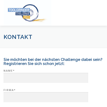
Zum
Inhalt
Menü
springen
STARTSEITE
FAKTEN
DER WETTBEWERB
KONTAKT
STIMMEN ZUR CHALLENGE
HIGHLIGHTS 2023
Sie möchten bei der nächsten Challenge dabei sein?
Registrieren Sie sich schon jetzt:
NAME*
PRESSE
FIRMA*