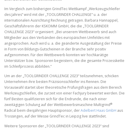
Im Vergleich zum bisherigen GrindTec-Wettkampf „Werkzeugschleifer
des Jahres“ wird mit der „TOOLGRINDER CHALLENGE“ u. a. der
internationalen Ausrichtung Rechnung getragen. Barbara Hannappel,
Geschäftsführerin der KSKOMM GmbH, die die „TOOLGRINDER
CHALLENGE 2023“ organisiert: „Bei unserem Wettbewerb sind auch
Mitglieder aus den Verbänden des europäischen Umfeldes mit
angesprochen. Auch wird u. a. die geänderte Ausgestaltung der Preise
in Form von Bildungs-Gutscheinen in der Branche sehr positiv
aufgenommen. Für den Wettbewerb konnten wir hochkarätige
Unterstützer bzw. Sponsoren begeistern, die die gesamte Prozesskette
im Schleifprozess abbilden.“
Um an der „TOOLGRINDER CHALLENGE 2023“ teilzunehmen, schicken
Unternehmen ihre besten Präzisionsschleifer ins Rennen. Die
Vorauswahl startet über theoretische Prüfungsfragen aus dem Bereich
Werkzeugschleifen, die zurzeit von einer Fachjury bewertet werden. Die
fünf Besten qualifizieren sich für die Endrunde, die nach einer
®
zweitägigen Schulung auf der Wettbewerbsmaschine Multigrind
Radical beim diesjährigen Hauptsponsor, der
Adelbert Haas GmbH
aus
Trossingen, auf der Messe GrindTec in Leipzig live stattfindet.
Weitere Sponsoren der „TOOLGRINDER CHALLENGE 2023“ sind