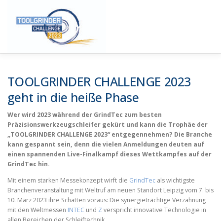
Zum
Inhalt
Menü
springen
STARTSEITE
FAKTEN
DER WETTBEWERB
TOOLGRINDER CHALLENGE 2023
geht in die heiße Phase
STIMMEN ZUR CHALLENGE
HIGHLIGHTS 2023
Wer wird 2023 während der GrindTec zum besten
Präzisionswerkzeugschleifer gekürt und kann die Trophäe der
„TOOLGRINDER CHALLENGE 2023“ entgegennehmen? Die Branche
kann gespannt sein, denn die vielen Anmeldungen deuten auf
PRESSE
einen spannenden Live-Finalkampf dieses Wettkampfes auf der
GrindTec hin.
Mit einem starken Messekonzept wirft die
GrindTec
als wichtigste
Branchenveranstaltung mit Weltruf am neuen Standort Leipzig vom 7. bis
10. März 2023 ihre Schatten voraus: Die synergieträchtige Verzahnung
mit den Weltmessen
INTEC
und
Z
verspricht innovative Technologie in
allen Bereichen der Schleiftechnik.