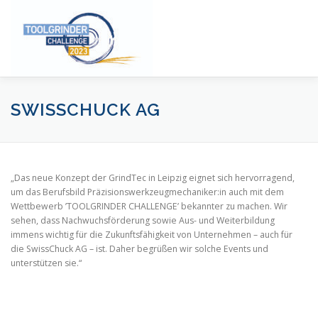
Zum
Inhalt
Menü
springen
SWISSCHUCK AG
STARTSEITE
FAKTEN
DER WETTBEWERB
„Das neue Konzept der GrindTec in Leipzig eignet sich hervorragend,
um das Berufsbild Präzisionswerkzeugmechaniker:in auch mit dem
STIMMEN ZUR CHALLENGE
HIGHLIGHTS 2023
Wettbewerb ’TOOLGRINDER CHALLENGE’ bekannter zu machen. Wir
sehen, dass Nachwuchsförderung sowie Aus- und Weiterbildung
immens wichtig für die Zukunftsfähigkeit von Unternehmen – auch für
die SwissChuck AG – ist. Daher begrüßen wir solche Events und
unterstützen sie.“
PRESSE